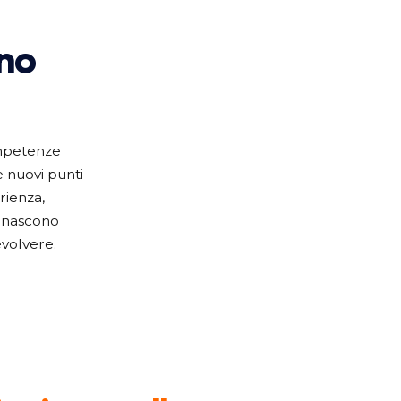
ono
ompetenze
e nuovi punti
rienza,
 nascono
evolvere.