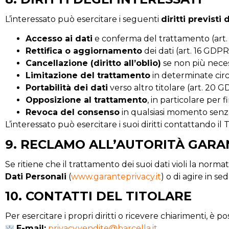
L’interessato può esercitare i seguenti
diritti previsti
Accesso ai dati
e conferma del trattamento (art.
Rettifica o aggiornamento
dei dati (art. 16 GDPR
Cancellazione (diritto all’oblio)
se non più neces
Limitazione del trattamento
in determinate circ
Portabilità dei dati
verso altro titolare (art. 20 G
Opposizione al trattamento
, in particolare per 
Revoca del consenso
in qualsiasi momento senza
L’interessato può esercitare i suoi diritti contattando il T
9. RECLAMO ALL’AUTORITÀ GARA
Se ritiene che il trattamento dei suoi dati violi la normat
Dati Personali
(
www.garanteprivacy.it
) o di agire in sed
10. CONTATTI DEL TITOLARE
Per esercitare i propri diritti o ricevere chiarimenti, è po
E-mail:
privacy.vendite@barcella.it