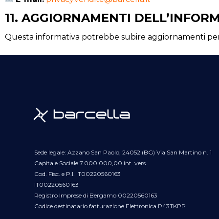
11. AGGIORNAMENTI DELL’INFOR
Questa informativa potrebbe subire aggiornamenti periodic
Sede legale: Azzano San Paolo, 24052 (BG) Via San Martino n. 1
Capitale Sociale 7.000.000,00 int. vers.
Cod. Fisc. e P.I. IT00220560163
IT00220560163
Registro Imprese di Bergamo 00220560163
Codice destinatario fatturazione Elettronica P43TKPP