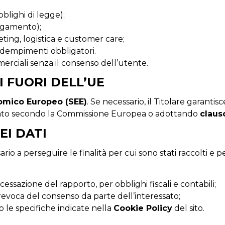
blighi di legge);
agamento);
ting, logistica e customer care;
adempimenti obbligatori.
merciali senza il consenso dell’utente.
I FUORI DELL’UE
nomico Europeo (SEE)
. Se necessario, il Titolare garantis
guato secondo la Commissione Europea o adottando
claus
EI DATI
o a perseguire le finalità per cui sono stati raccolti e per
a cessazione del rapporto, per obblighi fiscali e contabili;
a revoca del consenso da parte dell’interessato;
o le specifiche indicate nella
Cookie Policy
del sito.