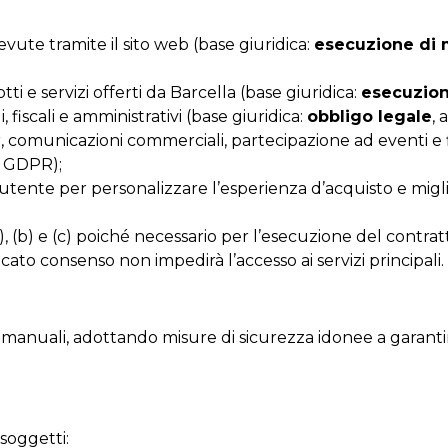
evute tramite il sito web (base giuridica:
esecuzione di m
otti e servizi offerti da Barcella (base giuridica:
esecuzion
i, fiscali e amministrativi (base giuridica:
obbligo legale
, 
 comunicazioni commerciali, partecipazione ad eventi e f
1.a GDPR);
utente per personalizzare l’esperienza d’acquisto e miglior
a), (b) e (c) poiché necessario per l’esecuzione del contrat
ncato consenso non impedirà l’accesso ai servizi principali.
 e manuali, adottando misure di sicurezza idonee a garant
soggetti: