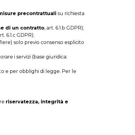
isure precontrattuali
su richiesta
e di un contratto
, art. 6.1.b GDPR);
art. 6.1.c GDPR);
iere) solo previo consenso esplicito
are i servizi (base giuridica:
to e per obblighi di legge. Per le
ire
riservatezza, integrità e