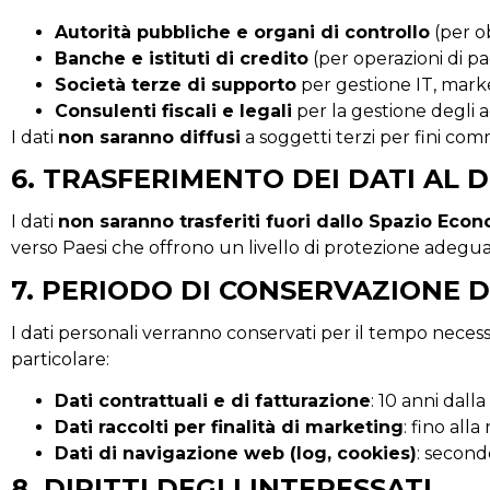
Autorità pubbliche e organi di controllo
(per ob
Banche e istituti di credito
(per operazioni di p
Società terze di supporto
per gestione IT, marke
Consulenti fiscali e legali
per la gestione degli 
I dati
non saranno diffusi
a soggetti terzi per fini com
6. TRASFERIMENTO DEI DATI AL D
I dati
non saranno trasferiti fuori dallo Spazio Eco
verso Paesi che offrono un livello di protezione ade
7. PERIODO DI CONSERVAZIONE D
I dati personali verranno conservati per il tempo necessari
particolare:
Dati contrattuali e di fatturazione
: 10 anni dall
Dati raccolti per finalità di marketing
: fino all
Dati di navigazione web (log, cookies)
: second
8. DIRITTI DEGLI INTERESSATI