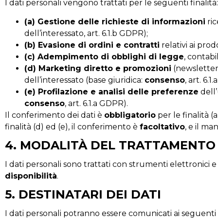
I dati personali vengono trattati per le seguenti finalità:
(a) Gestione delle richieste di informazioni
ric
dell’interessato, art. 6.1.b GDPR);
(b) Evasione di ordini e contratti
relativi ai prod
(c) Adempimento di obblighi di legge
, contabil
(d) Marketing diretto e promozioni
(newsletter,
dell’interessato (base giuridica:
consenso
, art. 6.
(e) Profilazione e analisi delle preferenze
dell’
consenso
, art. 6.1.a GDPR).
Il conferimento dei dati è
obbligatorio
per le finalità (
finalità (d) ed (e), il conferimento è
facoltativo
, e il ma
4. MODALITÀ DEL TRATTAMENTO
I dati personali sono trattati con strumenti elettronici
disponibilità
.
5. DESTINATARI DEI DATI
I dati personali potranno essere comunicati ai seguenti 