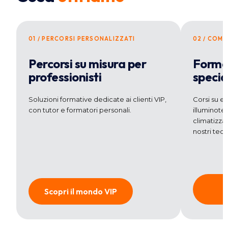
01 / PERCORSI PERSONALIZZATI
02 / COM
Percorsi su misura per
Forma
professionisti
specia
Soluzioni formative dedicate ai clienti VIP,
Corsi su en
con tutor e formatori personali.
illuminote
climatizzaz
nostri tecni
Scopri il mondo VIP