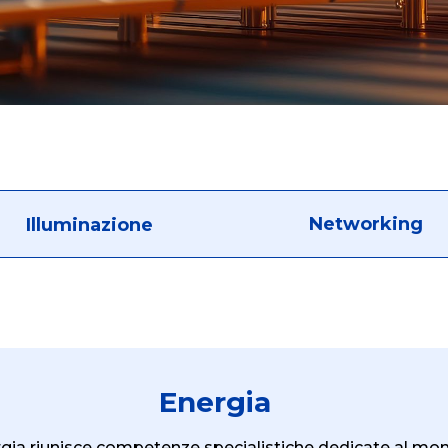
Networking
Illuminazione
Energia
ergia riunisce competenze specialistiche dedicate al mo