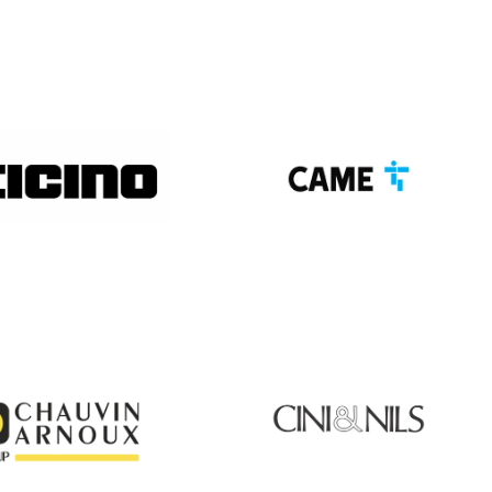
BTICINO
CAME
UVIN ARNOUX
CINI & NILS