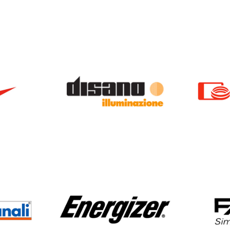
DISANO
NALI
ENERGIZER