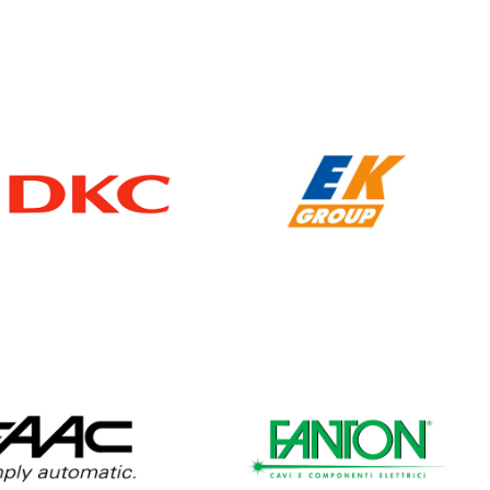
DKC
EK GROUP
FAAC
FANTON