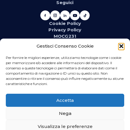
Seguici
Cookie Policy
Privacy Policy
MOCG231
Newsletter
Gestisci Consenso Cookie
Iscriviti alla newsletter e resta aggiornato su novità,
promozioni, eventi e contenuti dedicati.
Per fornire le migliori esperienze, utilizziamo tecnologie come i cookie
per memorizzare e/o accedere alle informazioni del dispositivo. Il
consenso a queste tecnologie ci permetterà di elaborare dati come il
comportamento di navigazione o ID unici su questo sito. Non
acconsentire o ritirare il consenso può influire negativamente su alcune
WhatsApp
caratteristiche e funzioni.
Iscriviti se vuoi ricevere direttamente sul tuo telefono
promozioni relative al materiale idrotermosanitario
Accetta
ed elettrico.
Nega
Visualizza le preferenze