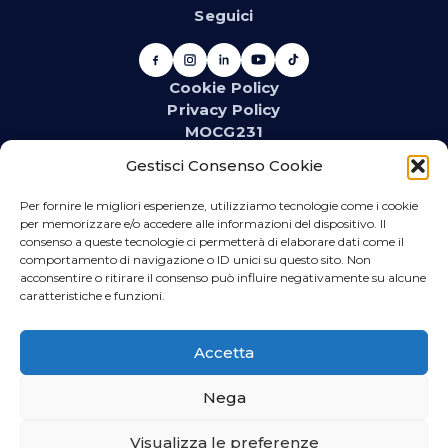
Seguici
Cookie Policy
Privacy Policy
MOCG231
Newsletter
Gestisci Consenso Cookie
Iscriviti alla newsletter e resta aggiornato su novità,
promozioni, eventi e contenuti dedicati.
Per fornire le migliori esperienze, utilizziamo tecnologie come i cookie
per memorizzare e/o accedere alle informazioni del dispositivo. Il
consenso a queste tecnologie ci permetterà di elaborare dati come il
comportamento di navigazione o ID unici su questo sito. Non
acconsentire o ritirare il consenso può influire negativamente su alcune
WhatsApp
caratteristiche e funzioni.
Iscriviti se vuoi ricevere direttamente sul tuo telefono
promozioni relative al materiale idrotermosanitario
Accetta
ed elettrico.
Nega
Visualizza le preferenze