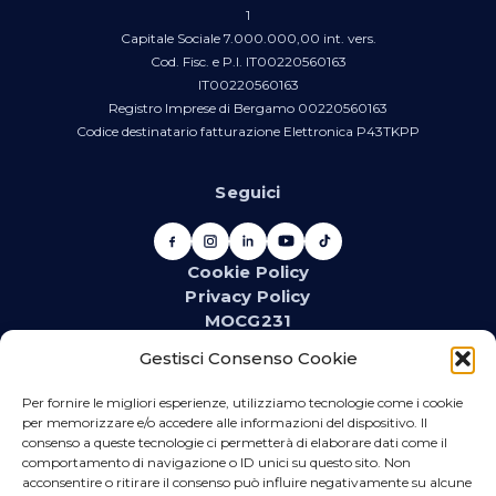
1
Capitale Sociale 7.000.000,00 int. vers.
Cod. Fisc. e P.I. IT00220560163
IT00220560163
Registro Imprese di Bergamo 00220560163
Codice destinatario fatturazione Elettronica P43TKPP
Seguici
Cookie Policy
Privacy Policy
MOCG231
Newsletter
Gestisci Consenso Cookie
Iscriviti alla newsletter e resta aggiornato su novità,
promozioni, eventi e contenuti dedicati.
Per fornire le migliori esperienze, utilizziamo tecnologie come i cookie
per memorizzare e/o accedere alle informazioni del dispositivo. Il
consenso a queste tecnologie ci permetterà di elaborare dati come il
comportamento di navigazione o ID unici su questo sito. Non
acconsentire o ritirare il consenso può influire negativamente su alcune
WhatsApp