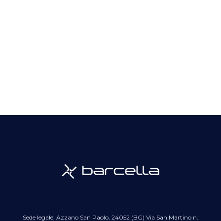
Fireproof
Dkc Fireproof...
Gennaio 18, 2026
Scopri di più
Sede legale: Azzano San Paolo, 24052 (BG) Via San Martino n.