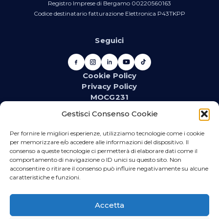
Registro Imprese di Bergamo 00220560163
Codice destinatario fatturazione Elettronica P43TKPP
Seguici
Cookie Policy
Privacy Policy
MOCG231
Newsletter
Gestisci Consenso Cookie
Iscriviti alla newsletter e resta aggiornato su novità,
promozioni, eventi e contenuti dedicati.
Per fornire le migliori esperienze, utilizziamo tecnologie come i cookie
per memorizzare e/o accedere alle informazioni del dispositivo. Il
consenso a queste tecnologie ci permetterà di elaborare dati come il
comportamento di navigazione o ID unici su questo sito. Non
acconsentire o ritirare il consenso può influire negativamente su alcune
WhatsApp
caratteristiche e funzioni.
Iscriviti se vuoi ricevere direttamente sul tuo telefono
promozioni relative al materiale idrotermosanitario
Accetta
ed elettrico.