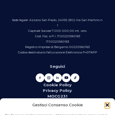
Sede legale: Azzano San Paolo, 24052 (BG) Via San Martino n.
1
Capitale Sociale 7.000.000,00 int. vers.
Cod. Fisc. e P.I. IT00220560163
IT00220560163
Registro Imprese di Bergamo 00220560163
Codice destinatario fatturazione Elettronica P43TKPP
Seguici
Cookie Policy
Privacy Policy
MOCG231
Newsletter
Gestisci Consenso Cookie
Iscriviti alla newsletter e resta aggiornato su novità,
promozioni, eventi e contenuti dedicati.