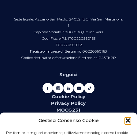
Sede legale: Azzano San Paolo, 24052 (BG) Via San Martino n.
1
Capitale Sociale 7.000.000,00 int. vers.
Cod. Fisc. e P.I. IT00220560163
IT00220560163
Registro Imprese di Bergamo 00220560163
Codice destinatario fatturazione Elettronica P43TKPP
Seguici
Cookie Policy
Privacy Policy
MOCG231
Newsletter
Gestisci Consenso Cookie
Iscriviti alla newsletter e resta aggiornato su novità,
promozioni, eventi e contenuti dedicati.
Per fornire le migliori esperienze, utilizziamo tecnologie come i cookie