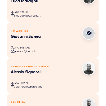
Luca Malagoli
340 2999319
l.malagoli@barcella.it
NETWORKING
GS
Giovanni Sanna
340 3454767
g.sanna@barcella.it
SICUREZZA & IMPIANTI SPECIALI
AS
Alessio Signorelli
334 6162991
a.signorelli@barcella.it
DOMOTICA
GG