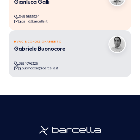
Gianluca Galli
349 9863924
g.galli@barcella.it
HVAC & CONDIZIONAMENTO
GB
Gabriele Buonocore
392 1076326
g.buonocore@barcella.it