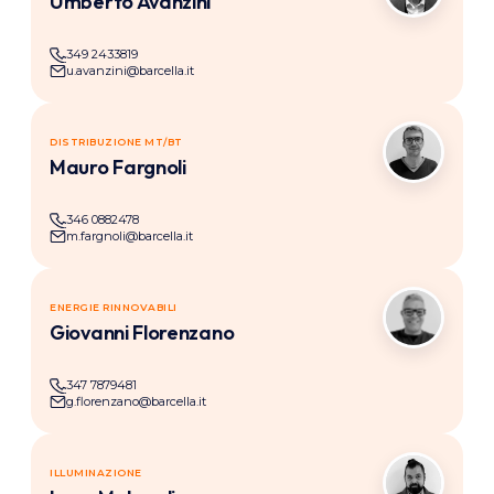
Umberto Avanzini
349 2433819
u.avanzini@barcella.it
DISTRIBUZIONE MT/BT
MF
Mauro Fargnoli
346 0882478
m.fargnoli@barcella.it
ENERGIE RINNOVABILI
GF
Giovanni Florenzano
347 7879481
g.florenzano@barcella.it
ILLUMINAZIONE
LM