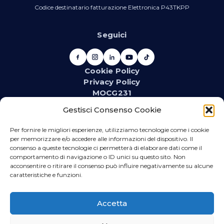
Codice destinatario fatturazione Elettronica P43TKPP
Seguici
Cookie Policy
Privacy Policy
MOCG231
Newsletter
Gestisci Consenso Cookie
Iscriviti alla newsletter e resta aggiornato su novità,
promozioni, eventi e contenuti dedicati.
Per fornire le migliori esperienze, utilizziamo tecnologie come i cookie
per memorizzare e/o accedere alle informazioni del dispositivo. Il
consenso a queste tecnologie ci permetterà di elaborare dati come il
comportamento di navigazione o ID unici su questo sito. Non
acconsentire o ritirare il consenso può influire negativamente su alcune
WhatsApp
caratteristiche e funzioni.
Iscriviti se vuoi ricevere direttamente sul tuo telefono
promozioni relative al materiale idrotermosanitario
Accetta
ed elettrico.