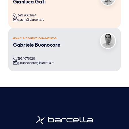
Gianluca Galli
349 9863924
g.galli@barcella.it
HVAC & CONDIZIONAMENTO
GB
Gabriele Buonocore
392 1076326
g.buonocore@barcella.it