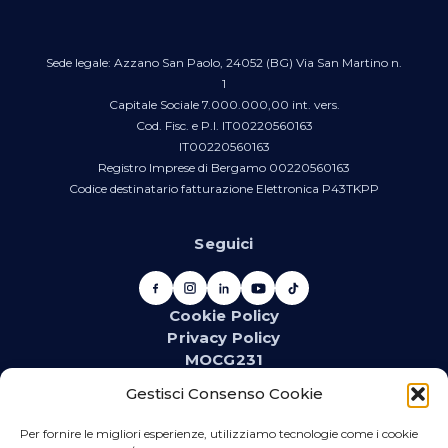
Sede legale: Azzano San Paolo, 24052 (BG) Via San Martino n.
1
Capitale Sociale 7.000.000,00 int. vers.
Cod. Fisc. e P.I. IT00220560163
IT00220560163
Registro Imprese di Bergamo 00220560163
Codice destinatario fatturazione Elettronica P43TKPP
Seguici
Cookie Policy
Privacy Policy
MOCG231
Newsletter
Gestisci Consenso Cookie
Iscriviti alla newsletter e resta aggiornato su novità,
promozioni, eventi e contenuti dedicati.
Per fornire le migliori esperienze, utilizziamo tecnologie come i cookie