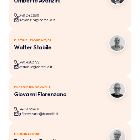
Umberto Avanzini
349 2433819
u.avanzini@barcella.it
DISTRIBUZIONE MT/BT
AT
Walter Stabile
340 4282722
w.stabile@barcella.it
ENERGIE RINNOVABILI
GF
Giovanni Florenzano
347 7879481
g.florenzano@barcella.it
ILLUMINAZIONE
FQ