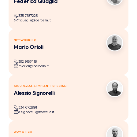
Federica Quaglia
335 7387225
f.quaglia@barcella.it
NETWORKING
MO
Mario Orioli
392 9167418
m.orioli@barcella.it
SICUREZZA & IMPIANTI SPECIALI
AS
Alessio Signorelli
334 6162991
a.signorelli@barcella.it
DOMOTICA
GG