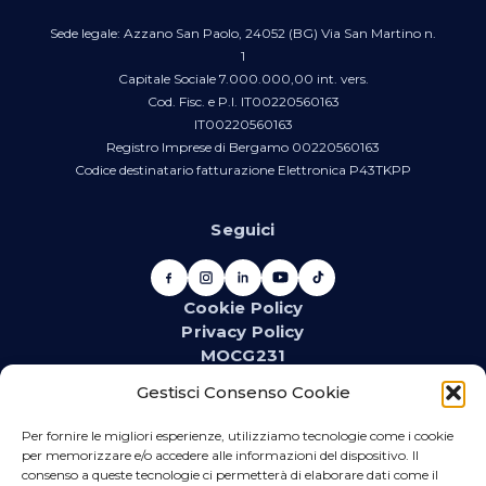
Sede legale: Azzano San Paolo, 24052 (BG) Via San Martino n.
1
Capitale Sociale 7.000.000,00 int. vers.
Cod. Fisc. e P.I. IT00220560163
IT00220560163
Registro Imprese di Bergamo 00220560163
Codice destinatario fatturazione Elettronica P43TKPP
Seguici
Cookie Policy
Privacy Policy
MOCG231
Newsletter
Gestisci Consenso Cookie
Iscriviti alla newsletter e resta aggiornato su novità,
promozioni, eventi e contenuti dedicati.
Per fornire le migliori esperienze, utilizziamo tecnologie come i cookie
per memorizzare e/o accedere alle informazioni del dispositivo. Il
consenso a queste tecnologie ci permetterà di elaborare dati come il