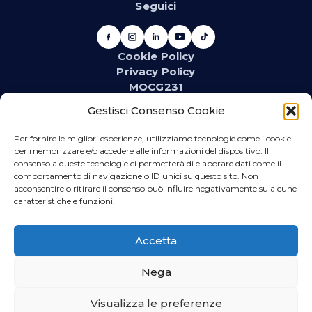
Seguici
Cookie Policy
Privacy Policy
MOCG231
Newsletter
Gestisci Consenso Cookie
Iscriviti alla newsletter e resta aggiornato su novità,
promozioni, eventi e contenuti dedicati.
Per fornire le migliori esperienze, utilizziamo tecnologie come i cookie
per memorizzare e/o accedere alle informazioni del dispositivo. Il
consenso a queste tecnologie ci permetterà di elaborare dati come il
comportamento di navigazione o ID unici su questo sito. Non
acconsentire o ritirare il consenso può influire negativamente su alcune
WhatsApp
caratteristiche e funzioni.
Iscriviti se vuoi ricevere direttamente sul tuo telefono
promozioni relative al materiale idrotermosanitario
Accetta
ed elettrico.
Nega
Visualizza le preferenze