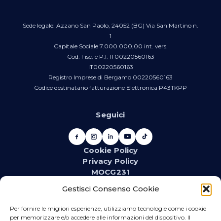
Sede legale: Azzano San Paolo, 24052 (BG) Via San Martino n.
1
Capitale Sociale 7.000.000,00 int. vers.
Cod. Fisc. e P.I. IT00220560163
IT00220560163
Registro Imprese di Bergamo 00220560163
Codice destinatario fatturazione Elettronica P43TKPP
Seguici
Cookie Policy
Privacy Policy
MOCG231
Newsletter
Gestisci Consenso Cookie
Iscriviti alla newsletter e resta aggiornato su novità,
promozioni, eventi e contenuti dedicati.
Per fornire le migliori esperienze, utilizziamo tecnologie come i cookie
per memorizzare e/o accedere alle informazioni del dispositivo. Il