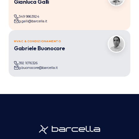
Gianluca Galli
349 9863924
g.galli@barcella.it
HVAC & CONDIZIONAMENTO
GB
Gabriele Buonocore
392 1076326
g.buonocore@barcella.it