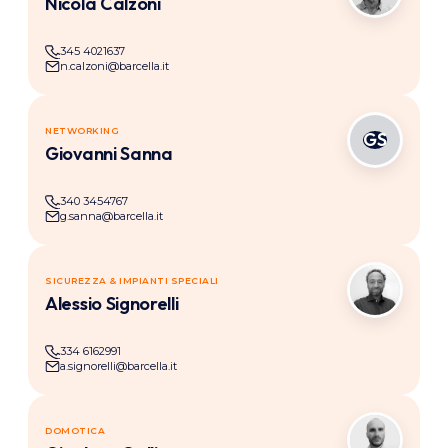
Nicola Calzoni
345 4021637
n.calzoni@barcella.it
NETWORKING
GS
Giovanni Sanna
340 3454767
g.sanna@barcella.it
SICUREZZA & IMPIANTI SPECIALI
AS
Alessio Signorelli
334 6162991
a.signorelli@barcella.it
DOMOTICA
GG