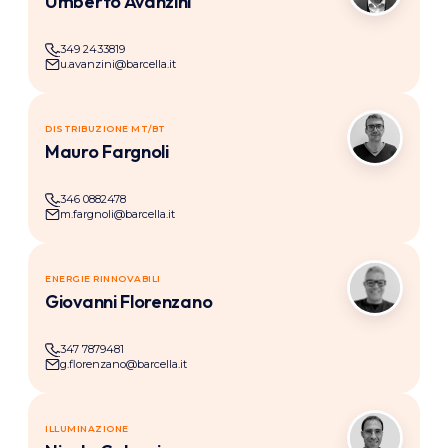
Umberto Avanzini
349 2433819
u.avanzini@barcella.it
DISTRIBUZIONE MT/BT
MF
Mauro Fargnoli
346 0882478
m.fargnoli@barcella.it
ENERGIE RINNOVABILI
GF
Giovanni Florenzano
347 7879481
g.florenzano@barcella.it
ILLUMINAZIONE
NC