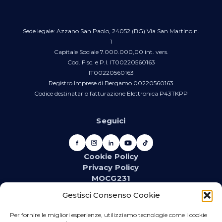
Sede legale: Azzano San Paolo, 24052 (BG) Via San Martino n.
1
Capitale Sociale 7.000.000,00 int. vers.
Cod. Fisc. e P.I. IT00220560163
IT00220560163
Registro Imprese di Bergamo 00220560163
Codice destinatario fatturazione Elettronica P43TKPP
Seguici
Cookie Policy
Privacy Policy
MOCG231
Newsletter
Gestisci Consenso Cookie
Iscriviti alla newsletter e resta aggiornato su novità,
promozioni, eventi e contenuti dedicati.
Per fornire le migliori esperienze, utilizziamo tecnologie come i cookie