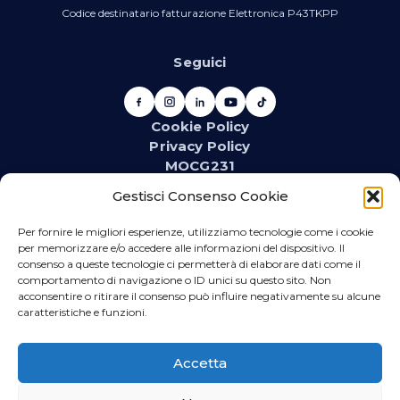
Codice destinatario fatturazione Elettronica P43TKPP
Seguici
Cookie Policy
Privacy Policy
MOCG231
Newsletter
Gestisci Consenso Cookie
Iscriviti alla newsletter e resta aggiornato su novità,
promozioni, eventi e contenuti dedicati.
Per fornire le migliori esperienze, utilizziamo tecnologie come i cookie
per memorizzare e/o accedere alle informazioni del dispositivo. Il
consenso a queste tecnologie ci permetterà di elaborare dati come il
comportamento di navigazione o ID unici su questo sito. Non
acconsentire o ritirare il consenso può influire negativamente su alcune
WhatsApp
caratteristiche e funzioni.
Iscriviti se vuoi ricevere direttamente sul tuo telefono
promozioni relative al materiale idrotermosanitario
Accetta
ed elettrico.