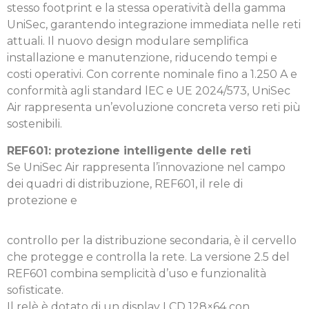
stesso footprint e la stessa operatività della gamma
UniSec, garantendo integrazione immediata nelle reti
attuali. Il nuovo design modulare semplifica
installazione e manutenzione, riducendo tempi e
costi operativi. Con corrente nominale fino a 1.250 A e
conformità agli standard lEC e UE 2024/573, UniSec
Air rappresenta un’evoluzione concreta verso reti più
sostenibili.
REF601: protezione intelligente delle reti
Se UniSec Air rappresenta l’innovazione nel campo
dei quadri di distribuzione, REF601, il rele di
protezione e
controllo per la distribuzione secondaria, è il cervello
che protegge e controlla la rete. La versione 2.5 del
REF601 combina semplicità d’uso e funzionalità
sofisticate.
Il relè è dotato di un display LCD 128×64 con