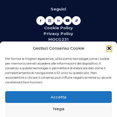
Seguici
Cookie Policy
Privacy Policy
MOCG231
Newsletter
Gestisci Consenso Cookie
Iscriviti alla newsletter e resta aggiornato su novità,
promozioni, eventi e contenuti dedicati.
Per fornire le migliori esperienze, utilizziamo tecnologie come i cookie
per memorizzare e/o accedere alle informazioni del dispositivo. Il
consenso a queste tecnologie ci permetterà di elaborare dati come il
comportamento di navigazione o ID unici su questo sito. Non
acconsentire o ritirare il consenso può influire negativamente su alcune
WhatsApp
caratteristiche e funzioni.
Iscriviti se vuoi ricevere direttamente sul tuo telefono
promozioni relative al materiale idrotermosanitario
Accetta
ed elettrico.
Nega