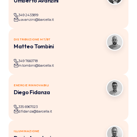
Umberto Avanzini
349 2433819
u.avanzini@barcella.it
DISTRIBUZIONE MT/BT
Matteo Tombini
349 7660718
m.tombini@barcella.it
ENERGIE RINNOVABILI
Diego Fidanza
335 6967023
d.fidanza@barcella.it
ILLUMINAZIONE