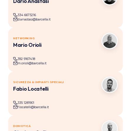
Dario Anastasi
334 6673216
d.anastasi@barcella.it
NETWORKING
Mario Orioli
392 9167418
m.orioli@barcella.it
SICUREZZA & IMPIANTI SPECIALI
Fabio Locatelli
335 1281901
f.locatelli@barcella.it
DOMOTICA