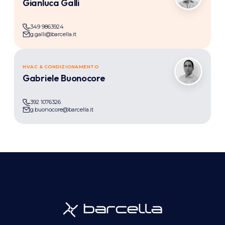
Gianluca Galli
349 9863924
g.galli@barcella.it
HVAC & CONDIZIONAMENTO
Gabriele Buonocore
392 1076326
g.buonocore@barcella.it