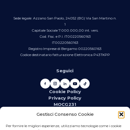
Sede legale: Azzano San Paolo, 24052 (BG) Via San Martino n.
1
Capitale Sociale 7.000.000,00 int. vers.
Cod. Fisc. e P.I. IT00220560163
IT00220560163
Registro Imprese di Bergamo 00220560163
Codice destinatario fatturazione Elettronica P43TKPP
Seguici
Cookie Policy
Privacy Policy
MOCG231
Newsletter
Gestisci Consenso Cookie
Iscriviti alla newsletter e resta aggiornato su novità,
promozioni, eventi e contenuti dedicati.
Per fornire le migliori esperienze, utilizziamo tecnologie come i cookie