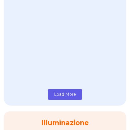
Scopri di più
Il fissaggio fotovoltaico corretto
Luglio 17, 2026
TEKNO MEGA...
Scopri di più
Load More
Illuminazione