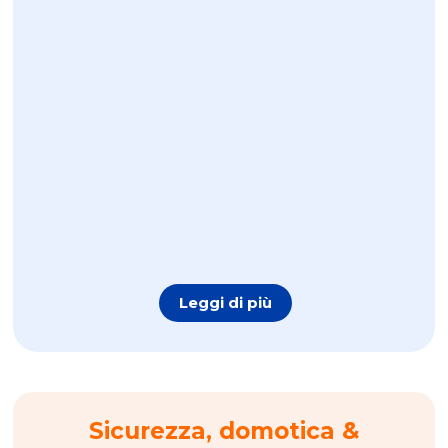
Alimentazione Spg & Spi
Gennaio 18, 2026
Abb Alimentazione...
Scopri di più
Leggi di più
Sicurezza, domotica &