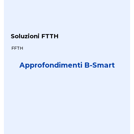
Soluzioni FTTH
FFTH
Approfondimenti B-Smart
Impianti Multiservizio FTTH
Marzo 5, 2026
Maxital IMPIANTI...
Scopri di più