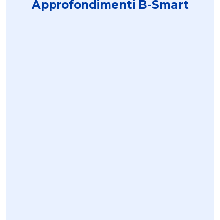
Approfondimenti B-Smart
Gamma witty
Luglio 31, 2026
HAGER BOCCHIOTTI
Scopri di più
Iperammortamento 2026
Luglio 21, 2026
AMRA CHAUVIN...